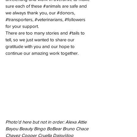
sure each of these 
#animals
 are safe and 
we always thank you, our 
#donors
, 
#transporters
, 
#veterinarians
, 
#followers
for your support.
There are too many stories and 
#tails
 to 
tell, so we just wanted to share our 
gratitude with you and our hope to 
continue our amazing work together.
Photo'd here but not in order: Alexa Attie 
Bayou Beauty Bingo BoBear Bruno Chace 
Chavez Cooper Cruella Daisy/dog 