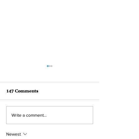
147 Comments
August 2022 Adoption
July 2022 Ado
Write a comment...
Roundup! 41
Roundup!
Newest