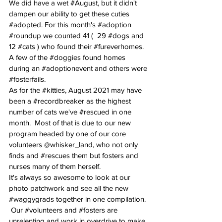
We did have a wet 
#August
, but it didn't 
dampen our ability to get these cuties 
#adopted
. For this month's 
#adoption
#roundup
 we counted 41 (  29 
#dogs
 and 
12 
#cats
 ) who found their 
#fureverhomes
.  
A few of the 
#doggies
 found homes 
during an 
#adoptionevent
 and others were 
#fosterfails
.
As for the 
#kitties
, August 2021 may have 
been a 
#recordbreaker
 as the highest 
number of cats we've 
#rescued
 in one 
month.  Most of that is due to our new 
program headed by one of our core 
volunteers @whisker_land, who not only 
finds and 
#rescues
 them but fosters and 
nurses many of them herself.
It's always so awesome to look at our 
photo patchwork and see all the new 
#waggygrads
 together in one compilation.  
 Our 
#volunteers
 and 
#fosters
 are 
unrelenting and work in overdrive to make 