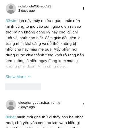
nolafo.wle156+abc123
3 days ago
33win
 dạo này thấy nhiều người nhắc nên 
mình cũng tò mò vào xem giao diện ra sao 
thôi. Mình không đăng ký hay chơi gì, chỉ 
lướt vài phút cho biết. Cảm giác đầu tiên là 
trang nhìn khá sáng và dễ thở, không bị 
nhồi chữ hay màu mè quá. Mấy phần nội 
dung được chia thành từng khối rõ ràng nên 
kéo xuống là hiểu ngay đang xem mục gì, 
không phải đoán. Mình cũng để ý…
Show More
Like
Reply
giecphangqua.n.h.g.h.u.n.g
3 days ago
8xbet
 mình mới ghé thử vì thấy bạn bè nhắc 
hoài, chủ yếu vào xem họ làm web kiểu gì 