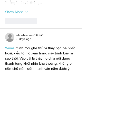
“thẳng”, nút với thông…
Show More
Like
Reply
elsiebre.we.r1.6.921
6 days ago
Winaz
 mình mới ghé thử vì thấy bạn bè nhắc 
hoài, kiểu tò mò xem trang này trình bày ra 
sao thôi. Vào cái là thấy họ chia nội dung 
thành từng khối nhìn khá thoáng, không bị 
dồn chữ nên lướt nhanh vẫn nắm được ý. 
Mình có đọc qua đoạn giới thiệu lịch sử phát 
triển, họ ghi theo mốc thời gian từ 2025 tới 
nay nên dễ theo dõi, không phải kéo lên 
kéo xuống nhiều. Menu…
Show More
Like
Reply