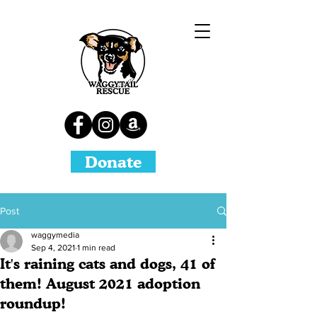
Donate
Post
waggymedia
Sep 4, 2021
1 min read
It's raining cats and dogs, 41 of
them! August 2021 adoption
roundup!