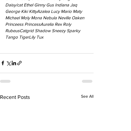
Daisy/cat Ethel Ginny Gus Indiana Jaq 
George Kiki KittyAzalea Lucy Mario Maty 
Michael Moly Mona Nebula Neville Oaken 
Princeess PrincessAurelia Rex Roly 
RubeusCatgrid Shadow Sneezy Sparky 
Tango TigerLily Tux
See All
Recent Posts