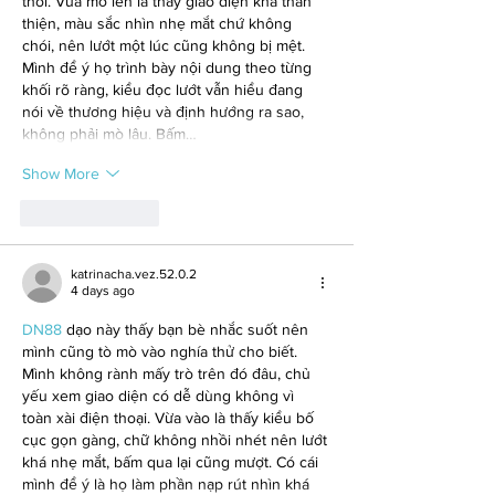
thôi. Vừa mở lên là thấy giao diện khá thân 
thiện, màu sắc nhìn nhẹ mắt chứ không 
chói, nên lướt một lúc cũng không bị mệt. 
Mình để ý họ trình bày nội dung theo từng 
khối rõ ràng, kiểu đọc lướt vẫn hiểu đang 
nói về thương hiệu và định hướng ra sao, 
không phải mò lâu. Bấm…
Show More
Like
Reply
katrinacha.vez.52.0.2
4 days ago
DN88
 dạo này thấy bạn bè nhắc suốt nên 
mình cũng tò mò vào nghía thử cho biết. 
Mình không rành mấy trò trên đó đâu, chủ 
yếu xem giao diện có dễ dùng không vì 
toàn xài điện thoại. Vừa vào là thấy kiểu bố 
cục gọn gàng, chữ không nhồi nhét nên lướt 
khá nhẹ mắt, bấm qua lại cũng mượt. Có cái 
mình để ý là họ làm phần nạp rút nhìn khá 