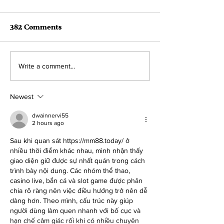
382 Comments
August 2022 Adoption
July 2022 Ado
Write a comment...
Roundup! 41
Roundup!
Newest
dwainnervi55
2 hours ago
Sau khi quan sát 
https://mm88.today/
 ở 
nhiều thời điểm khác nhau, mình nhận thấy 
giao diện giữ được sự nhất quán trong cách 
trình bày nội dung. Các nhóm thể thao, 
casino live, bắn cá và slot game được phân 
chia rõ ràng nên việc điều hướng trở nên dễ 
dàng hơn. Theo mình, cấu trúc này giúp 
người dùng làm quen nhanh với bố cục và 
hạn chế cảm giác rối khi có nhiều chuyên 