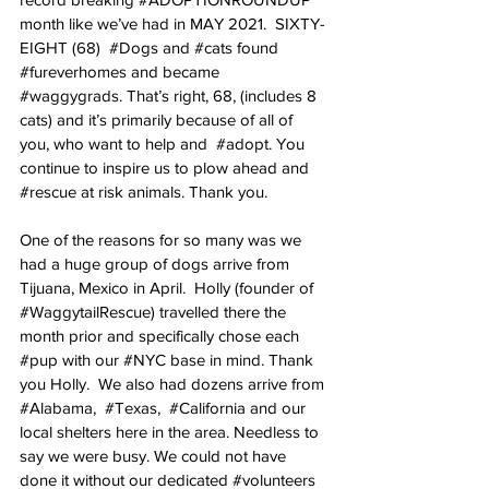
month like we’ve had in MAY 2021.  SIXTY-
EIGHT (68)  
#Dogs
 and 
#cats
 found 
#fureverhomes
 and became 
#waggygrads
. That’s right, 68, (includes 8 
cats) and it’s primarily because of all of 
you, who want to help and  
#adopt
. You 
continue to inspire us to plow ahead and  
#rescue
 at risk animals. Thank you.
One of the reasons for so many was we 
had a huge group of dogs arrive from 
Tijuana, Mexico in April.  Holly (founder of 
#WaggytailRescue
) travelled there the 
month prior and specifically chose each  
#pup
 with our 
#NYC
 base in mind. Thank 
you Holly.  We also had dozens arrive from 
#Alabama
,  
#Texas
,  
#California
 and our 
local shelters here in the area. Needless to 
say we were busy. We could not have 
done it without our dedicated 
#volunteers