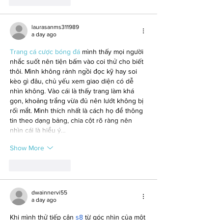
Like
Reply
laurasanms311989
a day ago
Trang cá cược bóng đá
 mình thấy mọi người 
nhắc suốt nên tiện bấm vào coi thử cho biết 
thôi. Mình không rảnh ngồi đọc kỹ hay soi 
kèo gì đâu, chủ yếu xem giao diện có dễ 
nhìn không. Vào cái là thấy trang làm khá 
gọn, khoảng trắng vừa đủ nên lướt không bị 
rối mắt. Mình thích nhất là cách họ để thông 
tin theo dạng bảng, chia cột rõ ràng nên 
nhìn cái là hiểu ý…
Show More
Like
Reply
dwainnervi55
a day ago
Khi mình thử tiếp cận 
s8
 từ góc nhìn của một 