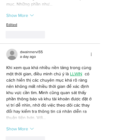
mục. Những phần như…
Show More
Edited
Like
Reply
dwainnervi55
a day ago
Khi xem qua khá nhiều nền tảng trong cùng 
một thời gian, điều mình chú ý là 
LLWIN
 có 
cách hiển thị các chuyên mục khá rõ ràng 
nên không mất nhiều thời gian để xác định 
khu vực cần tìm. Mình cũng quan sát thấy 
phần thông báo và khu tài khoản được đặt ở 
vị trí dễ nhìn, nhờ đó việc theo dõi các thay 
đổi hay kiểm tra thông tin cá nhân diễn ra 
thuận tiện hơn. Với…
Show More