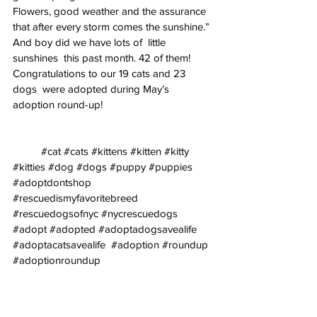
Flowers, good weather and the assurance 
that after every storm comes the sunshine.”
And boy did we have lots of  little 
sunshines  this past month. 42 of them! 
Congratulations to our 19 cats and 23 
dogs  were adopted during May’s 
adoption round-up!
#cat
#cats
#kittens
#kitten
#kitty
#kitties
#dog
#dogs
#puppy
#puppies
#adoptdontshop
#rescuedismyfavoritebreed
#rescuedogsofnyc
#nycrescuedogs
#adopt
#adopted
#adoptadogsavealife
#adoptacatsavealife
#adoption
#roundup
#adoptionroundup