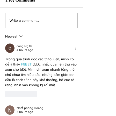
1,167 Comments
August 2022 Adoption
July 2022 Ado
Write a comment...
Roundup! 41
Roundup!
Newest
công Ng th
4 hours ago
Trong quá trình đọc các thảo luận, mình có 
để ý thấy 
F8BET
 được nhắc qua nên thử vào 
xem cho biết. Mình chỉ xem nhanh tổng thể 
chứ chưa tìm hiểu sâu, nhưng cảm giác ban 
đầu là cách trình bày khá thoáng, bố cục rõ 
ràng, nhìn vào không bị rối mắt.
Like
Reply
Nhất phong Hoàng
4 hours ago