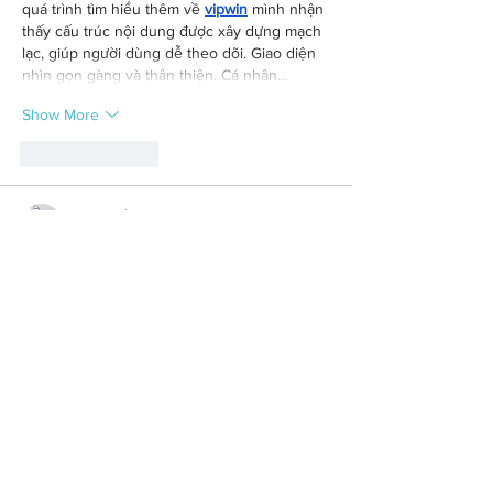
quá trình tìm hiểu thêm về 
vipwin
 mình nhận 
thấy cấu trúc nội dung được xây dựng mạch 
lạc, giúp người dùng dễ theo dõi. Giao diện 
nhìn gọn gàng và thân thiện. Cá nhân…
Show More
Like
Reply
Ngọc Khánh
16 hours ago
TG88
 mình có thử truy cập vào trang này 
sau khi thấy nó được nhắc đến ở một số nơi 
trên mạng, mục đích chủ yếu là xem cách 
họ thiết kế giao diện và sắp xếp nội dung. 
Do chỉ xem lướt nhanh nên chưa tìm hiểu 
sâu, nhưng có thể thấy bố cục khá hợp lý, 
tổng thể không bị rối mắt. Các phần thông 
tin hiển thị rõ ràng, được sắp xếp khoa học 
nên khá dễ theo…
Show More