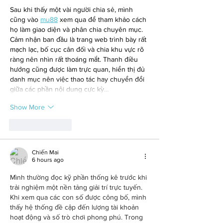
Sau khi thấy một vài người chia sẻ, mình 
cũng vào 
mu88
 xem qua để tham khảo cách 
họ làm giao diện và phân chia chuyên mục. 
Cảm nhận ban đầu là trang web trình bày rất 
mạch lạc, bố cục cân đối và chia khu vực rõ 
ràng nên nhìn rất thoáng mắt. Thanh điều 
hướng cũng được làm trực quan, hiển thị đủ 
danh mục nên việc thao tác hay chuyển đổi 
giữa các phần nội dung cực kỳ…
Show More
Like
Reply
Chiến Mai
6 hours ago
Mình thường đọc kỹ phần thống kê trước khi 
trải nghiệm một nền tảng giải trí trực tuyến. 
Khi xem qua các con số được công bố, mình 
thấy hệ thống đề cập đến lượng tài khoản 
hoạt động và số trò chơi phong phú. Trong 