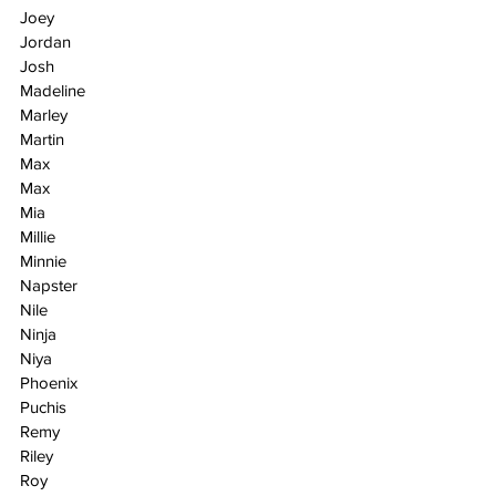
Joey
Jordan
Josh
Madeline
Marley
Martin
Max
Max
Mia
Millie
Minnie
Napster
Nile
Ninja
Niya
Phoenix
Puchis
Remy
Riley
Roy