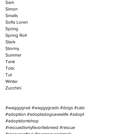
Sam
Simon
Smalls
Sofia Loren
Spring
Spring Roll
Stark
Stormy
Summer
Tank
Tobi
Tut
Winter
Zucchini
#waggygrad
#waggygrads
#dogs
#cats
#adoption
#adoptadogsavealife
#adopt
#adoptdontshop
#rescuedismyfavoritebreed
#rescue
#rescuesofnyc
#nycrescueanimals