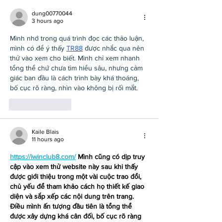
dung00770044
3 hours ago
Mình nhớ trong quá trình đọc các thảo luận, 
mình có để ý thấy 
TR88
 được nhắc qua nên 
thử vào xem cho biết. Mình chỉ xem nhanh 
tổng thể chứ chưa tìm hiểu sâu, nhưng cảm 
giác ban đầu là cách trình bày khá thoáng, 
bố cục rõ ràng, nhìn vào không bị rối mắt.
Like
Reply
Kaile Blais
11 hours ago
https://iwinclub8.com/
 Mình cũng có dịp truy 
cập vào xem thử website này sau khi thấy 
được giới thiệu trong một vài cuộc trao đổi, 
chủ yếu để tham khảo cách họ thiết kế giao 
diện và sắp xếp các nội dung trên trang. 
Điều mình ấn tượng đầu tiên là tổng thể 
được xây dựng khá cân đối, bố cục rõ ràng 