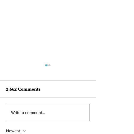
2,662 Comments
August 2022 Adoption
July 2022 Ado
Write a comment...
Roundup! 41
Roundup!
Newest