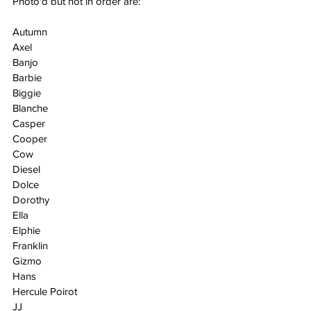
Photo'd but not in order are:
Autumn
Axel
Banjo
Barbie
Biggie
Blanche
Casper
Cooper
Cow
Diesel
Dolce
Dorothy
Ella
Elphie
Franklin
Gizmo
Hans
Hercule Poirot
JJ