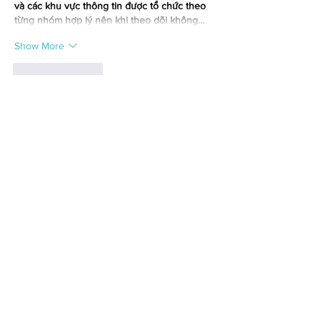
và các khu vực thông tin được tổ chức theo 
từng nhóm hợp lý nên khi theo dõi không…
Show More
Like
Reply
Xoài Non
15 hours ago
Bài viết giới thiệu nền tảng theo hướng dễ 
hiểu, thao tác ổn định cùng nhiều danh mục 
quen thuộc giúp dễ hình dung. Tôi luôn ưu 
tiên bài viết ngắn gọn để đọc nhanh trên 
điện thoại. Phần nhắc đến 
BJ88 đá gà
đặt ở 
giữa bài khiến mạch nội dung tự nhiên, tập 
trung vào trải nghiệm tổng thể, diễn đạt vừa 
phải và không dài dòng.
Like
Reply
Bảo Phạm